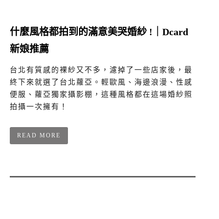
什麼風格都拍到的滿意美哭婚紗 !｜Dcard
新娘推薦
台北有質感的裸紗又不多，濾掉了一些店家後，最
終下來就選了台北蘿亞。輕歐風、海邊浪漫、性感
便服、蘿亞獨家攝影棚，這種風格都在這場婚紗照
拍攝一次擁有！
READ MORE