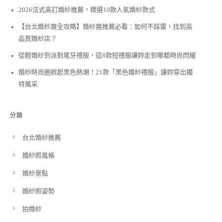
2026法式高訂婚紗推薦，精選10款人氣婚紗款式
【台北婚紗展全攻略】婚紗展推薦必看：如何不踩雷，找到高
品質婚紗店？
從輕婚紗到派對尾牙禮服，這8款短禮服讓妳走到哪都時尚閃耀
婚紗時尚圈掀起黑色熱潮！21款「黑色婚紗禮服」讓妳穿出獨
特風采
分類
台北婚紗推薦
婚紗照風格
婚紗景點
婚紗照姿勢
拍婚紗