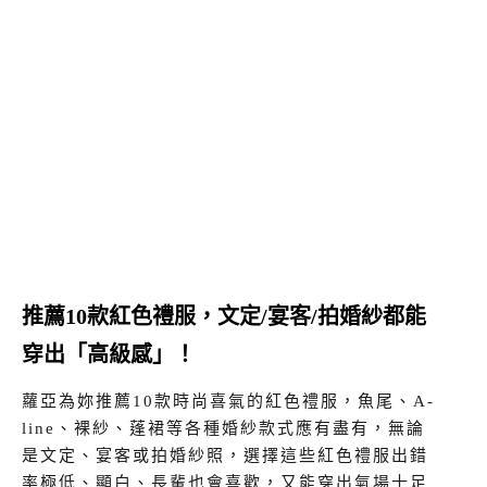
推薦10款紅色禮服，文定/宴客/拍婚紗都能
穿出「高級感」！
蘿亞為妳推薦10款時尚喜氣的紅色禮服，魚尾、A-
line、裸紗、蓬裙等各種婚紗款式應有盡有，無論
是文定、宴客或拍婚紗照，選擇這些紅色禮服出錯
率極低、顯白、長輩也會喜歡，又能穿出氣場十足