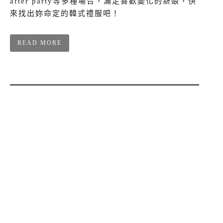
after party等多種場合，滿足喜歡變化的新娘，快
來找出妳命定的韓式禮服吧！
READ MORE