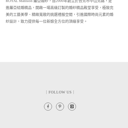
ROYAL Mansion 蘿亞婚紗，自2000年創立於台北市中山北路，走
進蘿亞結婚精品，開啟一場高級訂製的婚紗精品殿堂享受，極致完
美的工藝美學、精緻寬敞的挑選禮服空間，引進國際時尚元素的婚
紗設計，致力提供每一位新娘全方位的頂級享受。
｜FOLLOW US｜