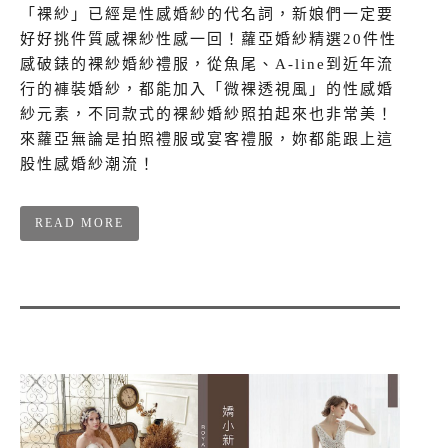
「裸紗」已經是性感婚紗的代名詞，新娘們一定要
好好挑件質感裸紗性感一回！蘿亞婚紗精選20件性
感破錶的裸紗婚紗禮服，從魚尾、A-line到近年流
行的褲裝婚紗，都能加入「微裸透視風」的性感婚
紗元素，不同款式的裸紗婚紗照拍起來也非常美！
來蘿亞無論是拍照禮服或宴客禮服，妳都能跟上這
股性感婚紗潮流！
READ MORE