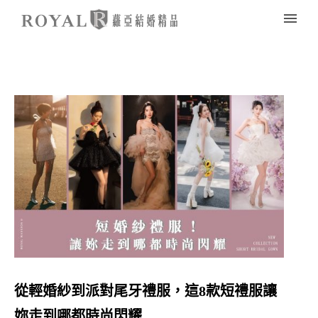
從輕婚紗到派對尾牙禮服，這8款短禮服讓
妳走到哪都時尚閃耀