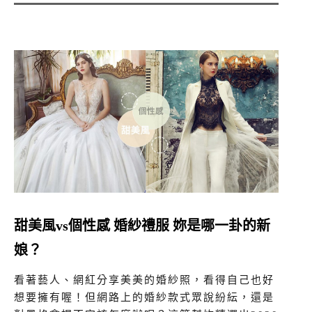
甜美風vs個性感 婚紗禮服 妳是哪一卦的新
娘？
看著藝人、網紅分享美美的婚紗照，看得自己也好
想要擁有喔！但網路上的婚紗款式眾說紛紜，還是