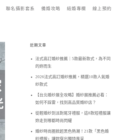
聯名攝影套系
備婚攻略
結婚專欄
線上預約
近期文章
法式高訂婚紗推薦｜5款最新款式，為不同
的妳而生
2026法式高訂婚紗推薦，精選10款人氣婚
紗款式
【台北婚紗展全攻略】婚紗展推薦必看：
如何不踩雷，找到高品質婚紗店？
從輕婚紗到派對尾牙禮服，這8款短禮服讓
妳走到哪都時尚閃耀
婚紗時尚圈掀起黑色熱潮！21款「黑色婚
紗禮服」讓妳穿出獨特風采