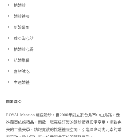
拍婚紗
婚紗禮服
新娘造型
蘿亞淘心話
拍婚紗心得
結婚準備
喜餅試吃
主題婚禮
關於蘿亞
ROYAL Mansion 蘿亞婚紗，自2000年創立於台北市中山北路，走
進蘿亞結婚精品，開啟一場高級訂製的婚紗精品殿堂享受，極致完
美的工藝美學、精緻寬敞的挑選禮服空間，引進國際時尚元素的婚
紗設計，致力提供每一位新娘全方位的頂級享受。