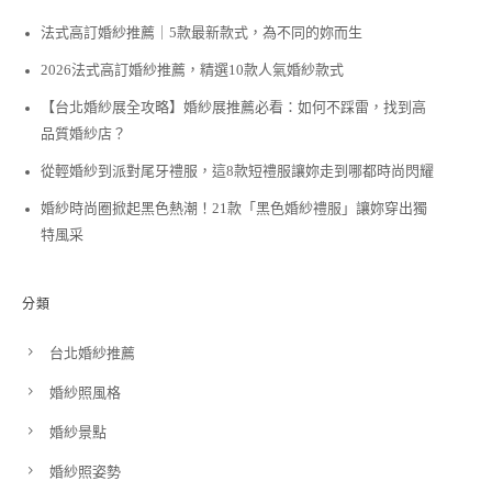
法式高訂婚紗推薦｜5款最新款式，為不同的妳而生
2026法式高訂婚紗推薦，精選10款人氣婚紗款式
【台北婚紗展全攻略】婚紗展推薦必看：如何不踩雷，找到高
品質婚紗店？
從輕婚紗到派對尾牙禮服，這8款短禮服讓妳走到哪都時尚閃耀
婚紗時尚圈掀起黑色熱潮！21款「黑色婚紗禮服」讓妳穿出獨
特風采
分類
台北婚紗推薦
婚紗照風格
婚紗景點
婚紗照姿勢