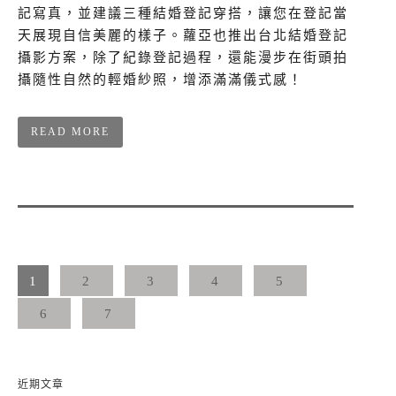
記寫真，並建議三種結婚登記穿搭，讓您在登記當
天展現自信美麗的樣子。蘿亞也推出台北結婚登記
攝影方案，除了紀錄登記過程，還能漫步在街頭拍
攝隨性自然的輕婚紗照，增添滿滿儀式感！
READ MORE
1
2
3
4
5
6
7
近期文章