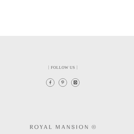
｜FOLLOW US｜