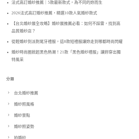
法式高訂婚紗推薦｜5款最新款式，為不同的妳而生
2026法式高訂婚紗推薦，精選10款人氣婚紗款式
【台北婚紗展全攻略】婚紗展推薦必看：如何不踩雷，找到高
品質婚紗店？
從輕婚紗到派對尾牙禮服，這8款短禮服讓妳走到哪都時尚閃耀
婚紗時尚圈掀起黑色熱潮！21款「黑色婚紗禮服」讓妳穿出獨
特風采
分類
台北婚紗推薦
婚紗照風格
婚紗景點
婚紗照姿勢
拍婚紗