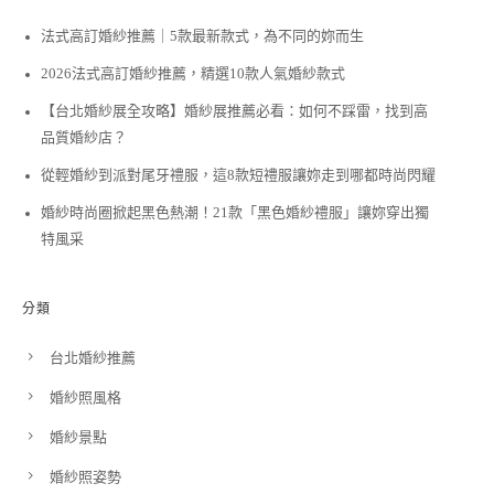
法式高訂婚紗推薦｜5款最新款式，為不同的妳而生
2026法式高訂婚紗推薦，精選10款人氣婚紗款式
【台北婚紗展全攻略】婚紗展推薦必看：如何不踩雷，找到高
品質婚紗店？
從輕婚紗到派對尾牙禮服，這8款短禮服讓妳走到哪都時尚閃耀
婚紗時尚圈掀起黑色熱潮！21款「黑色婚紗禮服」讓妳穿出獨
特風采
分類
台北婚紗推薦
婚紗照風格
婚紗景點
婚紗照姿勢