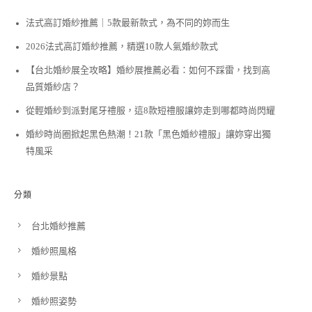
法式高訂婚紗推薦｜5款最新款式，為不同的妳而生
2026法式高訂婚紗推薦，精選10款人氣婚紗款式
【台北婚紗展全攻略】婚紗展推薦必看：如何不踩雷，找到高
品質婚紗店？
從輕婚紗到派對尾牙禮服，這8款短禮服讓妳走到哪都時尚閃耀
婚紗時尚圈掀起黑色熱潮！21款「黑色婚紗禮服」讓妳穿出獨
特風采
分類
台北婚紗推薦
婚紗照風格
婚紗景點
婚紗照姿勢