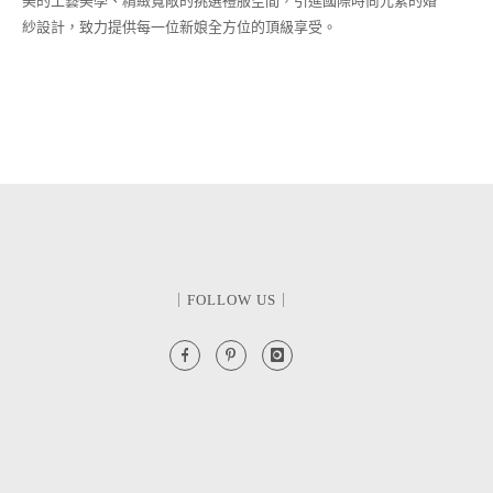
美的工藝美學、精緻寬敞的挑選禮服空間，引進國際時尚元素的婚
紗設計，致力提供每一位新娘全方位的頂級享受。
｜FOLLOW US｜