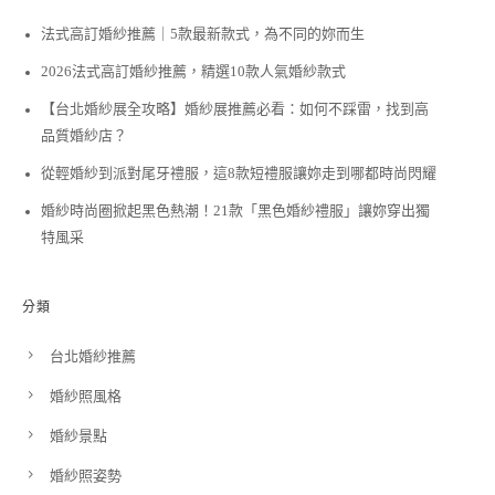
法式高訂婚紗推薦｜5款最新款式，為不同的妳而生
2026法式高訂婚紗推薦，精選10款人氣婚紗款式
【台北婚紗展全攻略】婚紗展推薦必看：如何不踩雷，找到高
品質婚紗店？
從輕婚紗到派對尾牙禮服，這8款短禮服讓妳走到哪都時尚閃耀
婚紗時尚圈掀起黑色熱潮！21款「黑色婚紗禮服」讓妳穿出獨
特風采
分類
台北婚紗推薦
婚紗照風格
婚紗景點
婚紗照姿勢