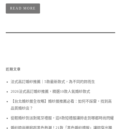
READ MORE
近期文章
法式高訂婚紗推薦｜5款最新款式，為不同的妳而生
2026法式高訂婚紗推薦，精選10款人氣婚紗款式
【台北婚紗展全攻略】婚紗展推薦必看：如何不踩雷，找到高
品質婚紗店？
從輕婚紗到派對尾牙禮服，這8款短禮服讓妳走到哪都時尚閃耀
婚紗時尚圈掀起黑色熱潮！21款「黑色婚紗禮服」讓妳穿出獨