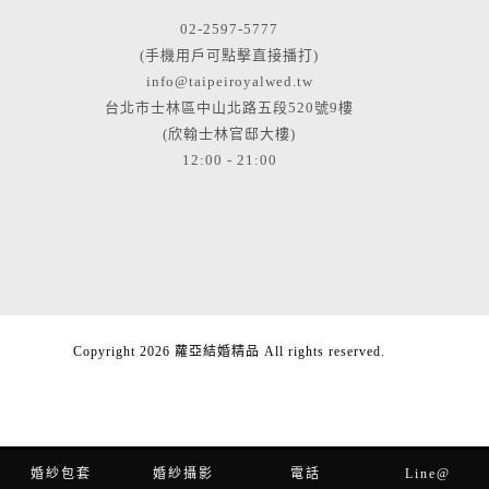
02-2597-5777
(手機用戶可點擊直接播打)
info@taipeiroyalwed.tw
台北市士林區中山北路五段520號9樓
(欣翰士林官邸大樓)
12:00 - 21:00
Copyright 2026 蘿亞結婚精品 All rights reserved.
婚紗包套
婚紗攝影
電話
Line@
立即預約
電話預約
Line客服
輕單拍攝影
新人分享