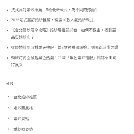
法式高訂婚紗推薦｜5款最新款式，為不同的妳而生
2026法式高訂婚紗推薦，精選10款人氣婚紗款式
【台北婚紗展全攻略】婚紗展推薦必看：如何不踩雷，找到高
品質婚紗店？
從輕婚紗到派對尾牙禮服，這8款短禮服讓妳走到哪都時尚閃耀
婚紗時尚圈掀起黑色熱潮！21款「黑色婚紗禮服」讓妳穿出獨
特風采
分類
台北婚紗推薦
婚紗照風格
婚紗景點
婚紗照姿勢