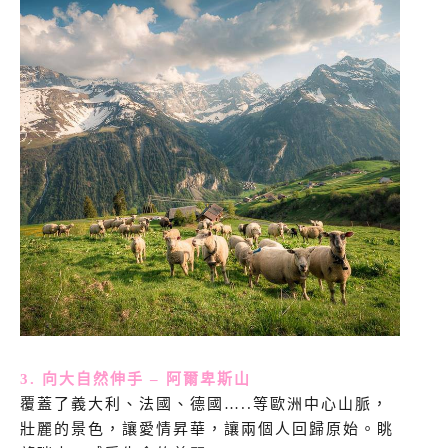
3. 向大自然伸手 – 阿爾卑斯山
覆蓋了義大利、法國、德國…..等歐洲中心山脈，
壯麗的景色，讓愛情昇華，讓兩個人回歸原始。眺