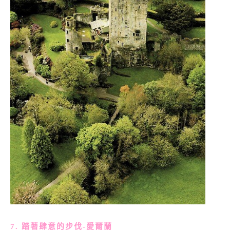
7. 踏著肆意的步伐-愛爾蘭