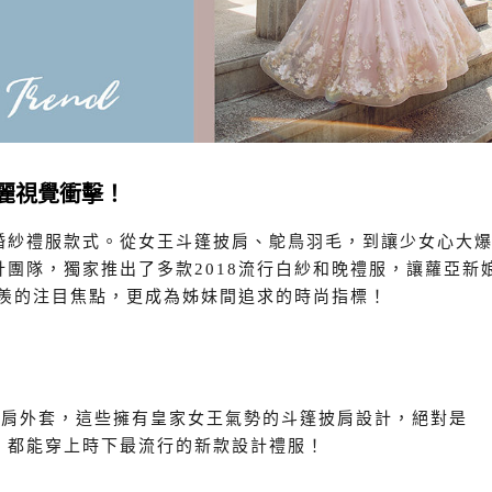
華麗視覺衝擊！
的婚紗禮服款式。從女王斗篷披肩、鴕鳥羽毛，到讓少女心大
計團隊，獨家推出了多款2018流行白紗和晚禮服，讓蘿亞新
人稱羨的注目焦點，更成為姊妹間追求的時尚指標！
披肩外套，這些擁有皇家女王氣勢的斗篷披肩設計，絕對是
客，都能穿上時下最流行的新款設計禮服！