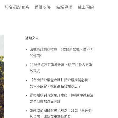
聯名攝影套系
備婚攻略
結婚專欄
線上預約
近期文章
法式高訂婚紗推薦｜5款最新款式，為不同
的妳而生
2026法式高訂婚紗推薦，精選10款人氣婚
紗款式
【台北婚紗展全攻略】婚紗展推薦必看：
如何不踩雷，找到高品質婚紗店？
從輕婚紗到派對尾牙禮服，這8款短禮服讓
妳走到哪都時尚閃耀
婚紗時尚圈掀起黑色熱潮！21款「黑色婚
紗禮服」讓妳穿出獨特風采