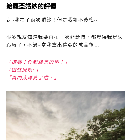
給蘿亞婚紗的評價
對~我拍了兩次婚紗！但是我卻不後悔~
很多親友知道我要再拍一次婚紗時，都覺得我是失
心瘋了，不過~當我拿出蘿亞的成品後…
「挖賽！你超級美的耶！」
「很性感唷~」
「真的太漂亮了啦！」