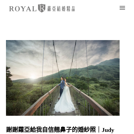
謝謝蘿亞給我自信翹鼻子的婚紗照｜Judy