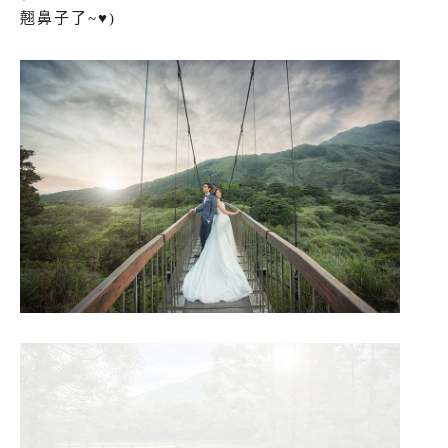
翹鼻子了~♥)