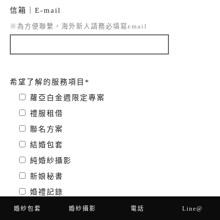
信箱｜E-mail
※為方便聯繫，海外新人請務必填寫email
希望了解的服務項目*
蘿亞白金週限定專案
禮服租借
聯名方案
結婚包套
純婚紗攝影
新娘秘書
婚禮記錄
全家福、寶寶照、孕婦照
婚紗包套
婚紗攝影
電話
Line@
立即預約
電話預約
Line客服
輕單拍攝影
新人分享