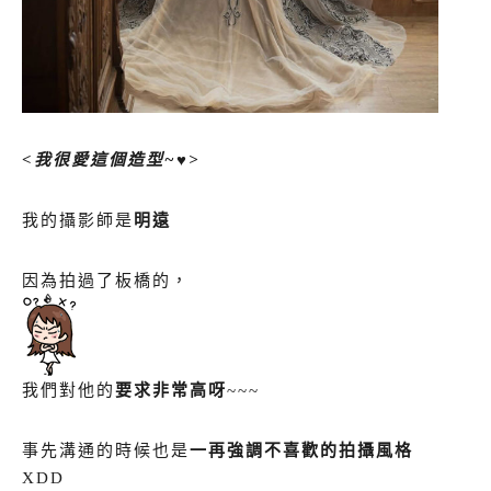
<我很愛這個造型~♥>
我的攝影師是
明遠
因為拍過了板橋的，
我們對他的
要求非常高呀
~~~
事先溝通的時候也是
一再強調不喜歡的拍攝風格
XDD