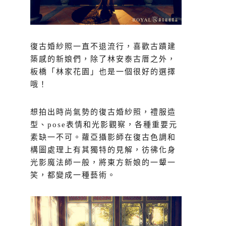
復古婚紗照一直不退流行，喜歡古蹟建
築感的新娘們，除了林安泰古厝之外，
板橋「林家花園」也是一個很好的選擇
哦！
想拍出時尚氣勢的復古婚紗照，禮服造
型、pose表情和光影觀察，各種重要元
素缺一不可。蘿亞攝影師在復古色調和
構圖處理上有其獨特的見解，彷彿化身
光影魔法師一般，將東方新娘的一顰一
笑，都變成一種藝術。