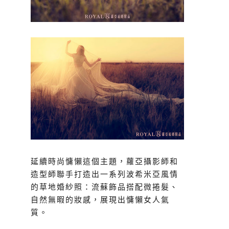
延續時尚慵懶這個主題，蘿亞攝影師和
造型師聯手打造出一系列波希米亞風情
的草地婚紗照：流蘇飾品搭配微捲髮、
自然無暇的妝感，展現出慵懶女人氣
質。