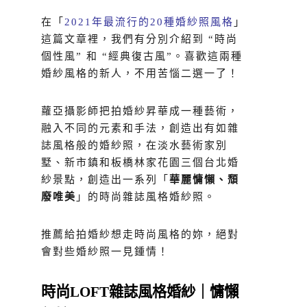
在「
2021年最流行的20種婚紗照風格
」
這篇文章裡，我們有分別介紹到 “時尚
個性風” 和 “經典復古風”。喜歡這兩種
婚紗風格的新人，不用苦惱二選一了！
蘿亞攝影師把拍婚紗昇華成一種藝術，
融入不同的元素和手法，創造出有如雜
誌風格般的婚紗照，在淡水藝術家別
墅、新市鎮和板橋林家花園三個台北婚
紗景點，創造出一系列「
華麗慵懶、頹
廢唯美
」的時尚雜誌風格婚紗照。
推薦給拍婚紗想走時尚風格的妳，絕對
會對些婚紗照一見鍾情！
時尚LOFT雜誌風格婚紗｜慵懶