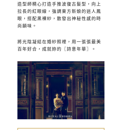
造型師精心打造手推波復古髮型，向上
拉長的紅眼線，強調東方新娘的迷人鳳
眼，搭配黒裸紗，散發出神秘性感的時
尚韻味。
將光陰凝結在婚紗照裡，用一張張最美
百年好合，成就妳的〖詩意年華〗。