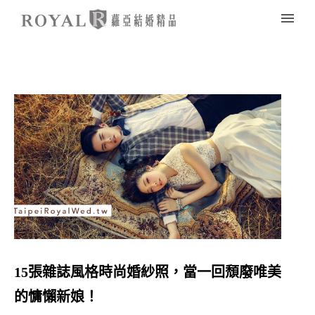
15張雜誌風格時尚婚紗照，當一回頹廢唯美
的慵懶新娘！