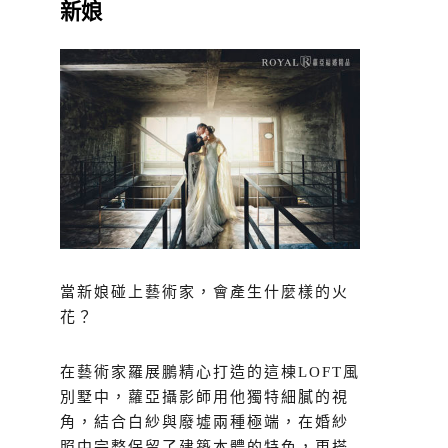
新娘
當新娘碰上藝術家，會產生什麼樣的火
花？
在藝術家羅展鵬精心打造的這棟LOFT風
別墅中，蘿亞攝影師用他獨特細膩的視
角，結合白紗與廢墟兩種極端，在婚紗
照中完整保留了建築本體的特色，更搭