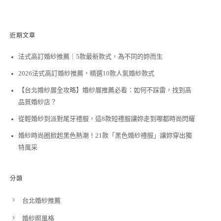
近期文章
法式高訂婚紗推薦｜5款最新款式，為不同的妳而生
2026法式高訂婚紗推薦，精選10款人氣婚紗款式
【台北婚紗展全攻略】婚紗展推薦必看：如何不踩雷，找到高
品質婚紗店？
從輕婚紗到派對尾牙禮服，這8款短禮服讓妳走到哪都時尚閃耀
婚紗時尚圈掀起黑色熱潮！21款「黑色婚紗禮服」讓妳穿出獨
特風采
分類
台北婚紗推薦
婚紗照風格