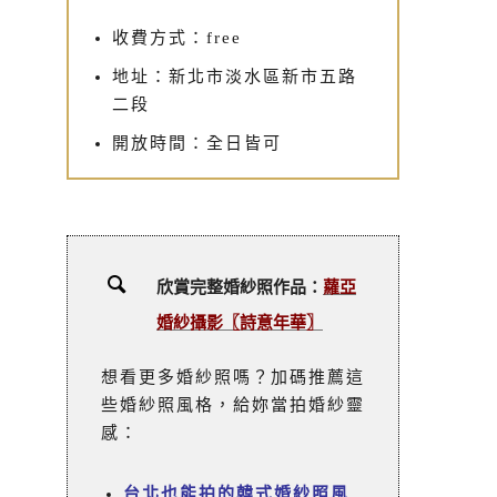
收費方式：free
地址：新北市淡水區新市五路
二段
開放時間：全日皆可
欣賞完整婚紗照作品：
蘿亞
婚紗攝影〖詩意年華〗
想看更多婚紗照嗎？加碼推薦這
些婚紗照風格，給妳當拍婚紗靈
感：
台北也能拍的韓式婚紗照風