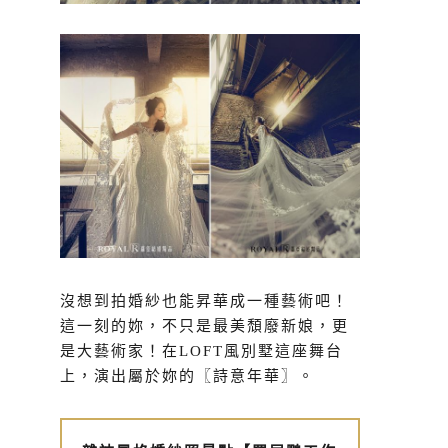
沒想到拍婚紗也能昇華成一種藝術吧！
這一刻的妳，不只是最美頹廢新娘，更
是大藝術家！在LOFT風別墅這座舞台
上，演出屬於妳的〖詩意年華〗。